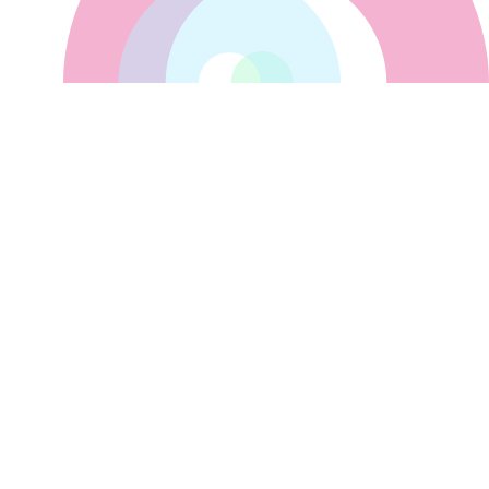
Kompleksowe oprogramowanie do
zrównoważonego rozwoju
Śledź nas na Linkedin!
contact@daato.net