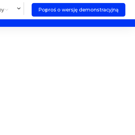
by
Poproś o wersję demonstracyjną