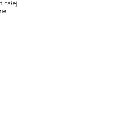
 całej
nie