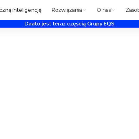
zną inteligencję
Rozwiązania
O nas
Zaso
Daato jest teraz częścią Grupy EQS