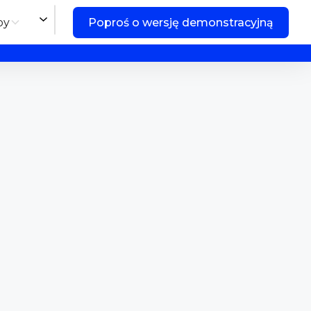
by
Poproś o wersję demonstracyjną