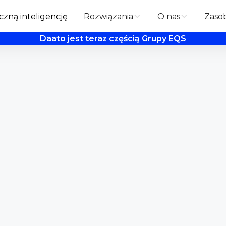
zną inteligencję
Rozwiązania
O nas
Zaso
Daato jest teraz częścią Grupy EQS