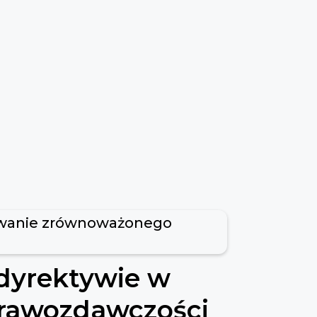
wanie zrównoważonego
dyrektywie w
prawozdawczości