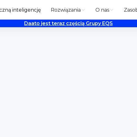
zną inteligencję
Rozwiązania
O nas
Zaso
Daato jest teraz częścią Grupy EQS