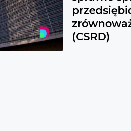
przedsiębi
zrównoważ
(CSRD)