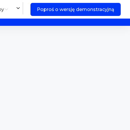
by
Poproś o wersję demonstracyjną