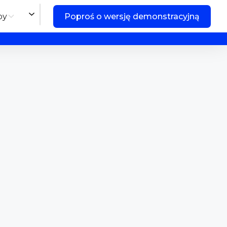
by
Poproś o wersję demonstracyjną