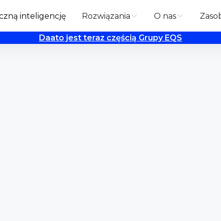
zną inteligencję
Rozwiązania
O nas
Zaso
Daato jest teraz częścią Grupy EQS