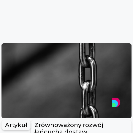
Artykuł
Zrównoważony rozwój
łańcucha dostaw