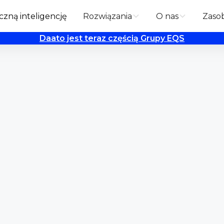
zną inteligencję
Rozwiązania
O nas
Zaso
Daato jest teraz częścią Grupy EQS