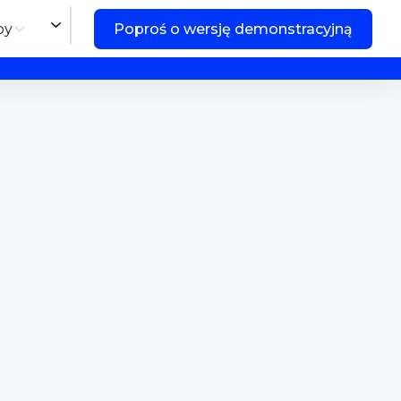
by
Poproś o wersję demonstracyjną